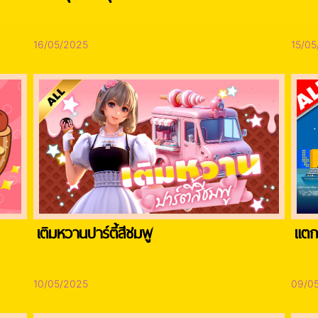
16/05/2025
15/05
เติมหวานปาร์ตี้สีชมพู
แตกค
10/05/2025
09/0