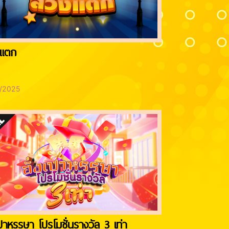
งแตก
5/2025
เปาหรรษา โปรโมชั่นรางวัล 3 เท่า