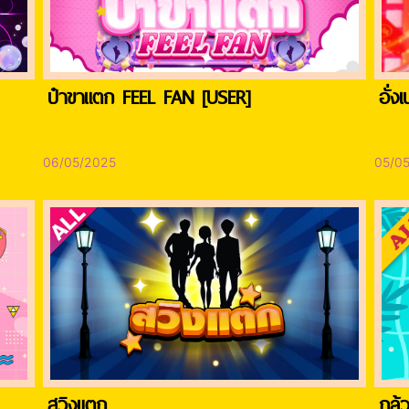
ป๋าขาแตก FEEL FAN [USER]
อั่ง
06/05/2025
05/0
สวิงแตก
กล้