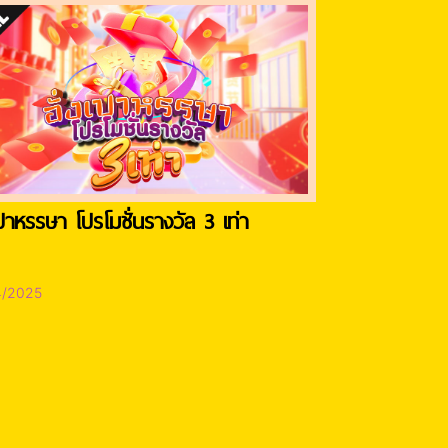
เปาหรรษา โปรโมชั่นรางวัล 3 เท่า
4/2025