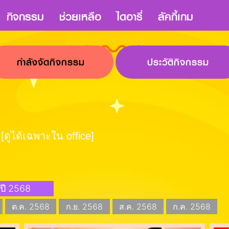
กิจกรรม
ช่วยเหลือ
ไดอารี่
ลัคกี้เกม
กำลังจัดกิจกรรม
ประวัติกิจกรรม
[ดูได้เฉพาะใน office]
ปี 2568
ต.ค. 2568
ก.ย. 2568
ส.ค. 2568
ก.ค. 2568