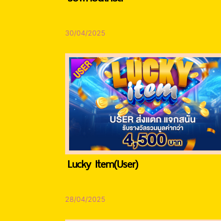
30/04/2025
Lucky Item(User)
28/04/2025