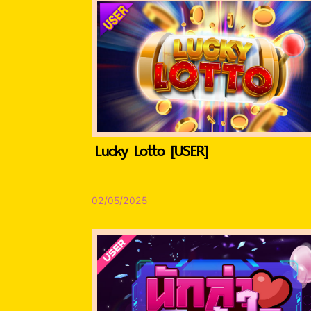
Lucky Lotto [USER]
02/05/2025