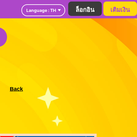
ล็อกอิน
เติมเงิน
Language :
Back