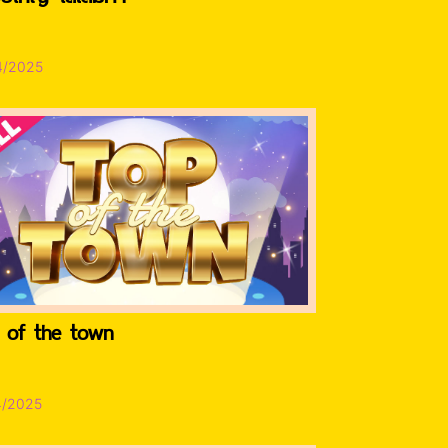
4/2025
 of the town
4/2025