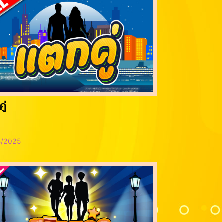
ู่
5/2025