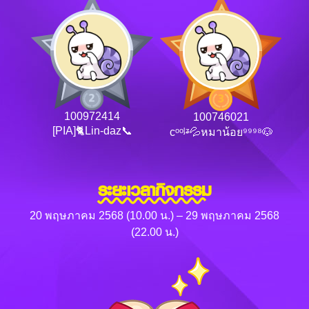
100972414
100746021
[PIA]🐈Lin-daz📞
ᴄᵒᵒᶪᶽ💦หมาน้อย⁹⁹⁹⁸🐶
ระยะเวลากิจกรรม
20 พฤษภาคม 2568 (10.00 น.) – 29 พฤษภาคม 2568
(22.00 น.)