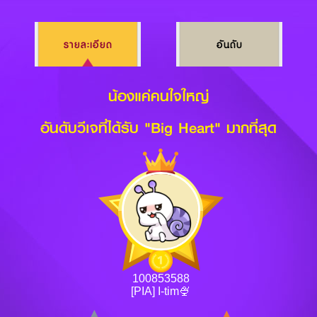
รายละเอียด
อันดับ
น้องแค่คนใจใหญ่
อันดับวีเจที่ได้รับ "Big Heart" มากที่สุด
100853588
[PIA] I-tim🍨