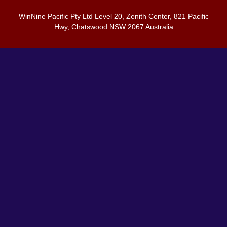
WinNine Pacific Pty Ltd Level 20, Zenith Center, 821 Pacific
Hwy, Chatswood NSW 2067 Australia