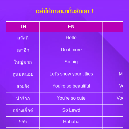
อย่าให้ภาษามากั้นรักเรา !
TH
EN
Hello
สวัสดี
Do it more
เอาอีก
So big
M
ใหญ่มาก
Let's show your titties
Most
ดูนมหน่อย
You're so beautiful
Você
สวยจัง
You're so cute
Você 
น่าร้าก
So Lewd
G
อย่างเอ็กซ์
555
Hahaha