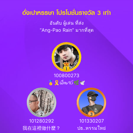
อั่งเปาหรรษา โปรโมชั่นรางวัล 3 เท่า
อันดับ ผู้เล่น ที่ส่ง
“Ang-Pao Rain” มากที่สุด
100800273
🥇🎗ωี่њণઈ🌿🕊
101280292
101330207
我在這裡做什麼？
ปธ..หรรมใหย่