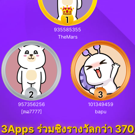
935585355
TheMars
957356256
101349459
[ກລ7777]
bapu
 3Apps ร่วมชิงรางวัลกว่า 370