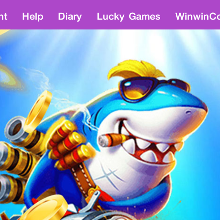
nt
Help
Diary
Lucky Games
WinwinCo