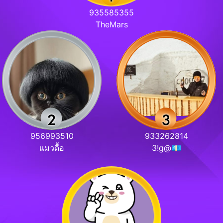
935585355
TheMars
956993510
933262814
แมวดื้อ
3!g@💶