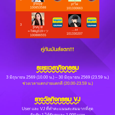
[PIA]🍨
p\"ไผ่
100853588
101330663
3
[PIA] 🌸
....งง
➳Tιƙƙყ519✧ツ
101330207
100886555
คู่กันมันส์แตก!!!
ระยะเวลากิจกรรม
3 มิถุนายน 2569 (10.00 น.) – 30 มิถุนายน 2569 (23.59 น.)
ช่วงเวลาแตกง่ายแตกดี (20.00-23.59 น.)
รางวัลกิจกรรม VJ
User และ VJ ที่ทำคะแนนสะสมมากที่สุด
อันดับ 1 ได้รับคนละ 1,000 บาท