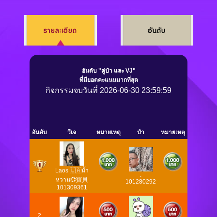
รายละเอียด
อันดับ
อันดับ "คู่ป๋า และ VJ"
ที่มียอดคะแนนมากที่สุด
กิจกรรมจบวันที่ 2026-06-30 23:59:59
อันดับ
วีเจ
หมายเหตุ
ป๋า
หมายเหตุ
Laos 🇱🇦น้ำ
.
หวาน💞寶貝
101280292
101309361
2