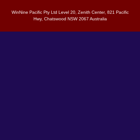
WinNine Pacific Pty Ltd Level 20, Zenith Center, 821 Pacific
Hwy, Chatswood NSW 2067 Australia