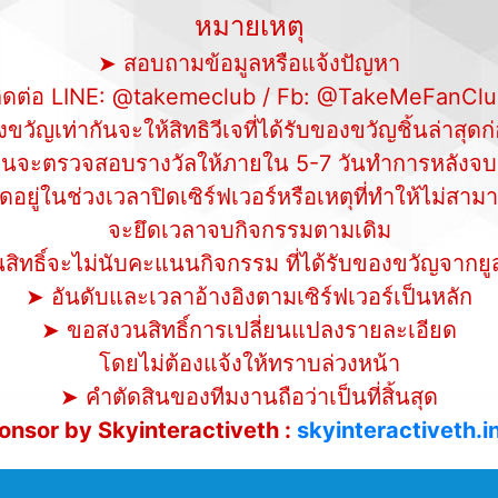
หมายเหตุ
➤ สอบถามข้อมูลหรือแจ้งปัญหา
ิดต่อ LINE: @takemeclub / Fb: @TakeMeFanCl
วัญเท่ากันจะให้สิทธิวีเจที่ได้รับของขวัญชิ้นล่าสุดก่
านจะตรวจสอบรางวัลให้ภายใน 5-7 วันทำการหลังจบ
ัดอยู่ในช่วงเวลาปิดเซิร์ฟเวอร์หรือเหตุที่ทำให้ไม่สา
จะยึดเวลาจบกิจกรรมตามเดิม
ทธิ์จะไม่นับคะแนนกิจกรรม ที่ได้รับของขวัญจากยูสที
➤ อันดับและเวลาอ้างอิงตามเซิร์ฟเวอร์เป็นหลัก
➤ ขอสงวนสิทธิ์การเปลี่ยนแปลงรายละเอียด
โดยไม่ต้องแจ้งให้ทราบล่วงหน้า
➤ คำตัดสินของทีมงานถือว่าเป็นที่สิ้นสุด
onsor by Skyinteractiveth :
skyinteractiveth.in