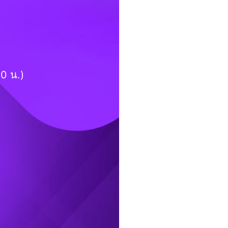
0 น.)