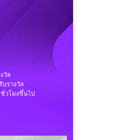
งวัล
ับรางวัล
ชั่วโมงขึ้นไป