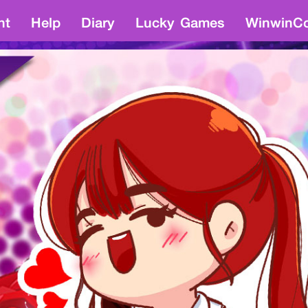
nt
Help
Diary
Lucky Games
WinwinCo