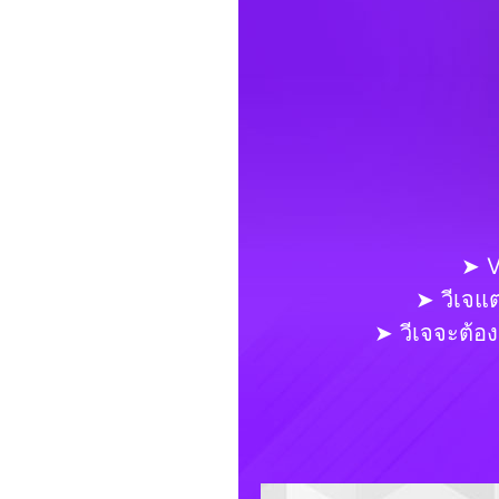
➤ V
➤ วีเจแ
➤ วีเจจะต้อง