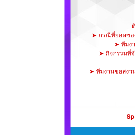
ต
➤ กรณีที่ยอดของข
➤ ทีมง
➤ กิจกรรมที่จ
➤ ทีมงานขอสงวนสิ
Sp