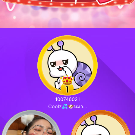
100746021
Coolz💦🐶หมา...