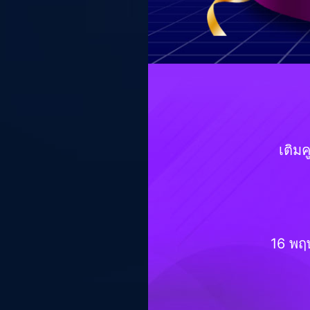
เติมค
16 พฤ