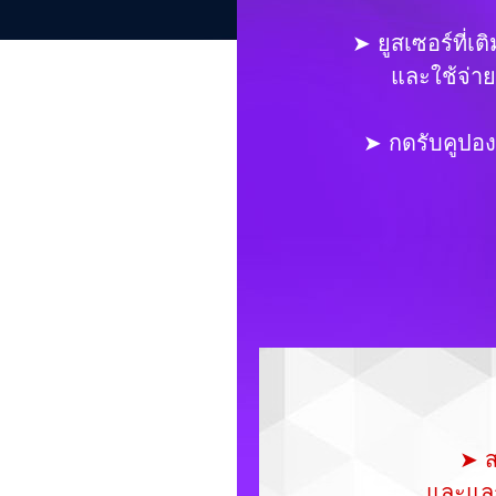
➤ ยูสเซอร์ที่
และใช้จ่าย
➤ กดรับคูปอง
➤ ส
และแลก