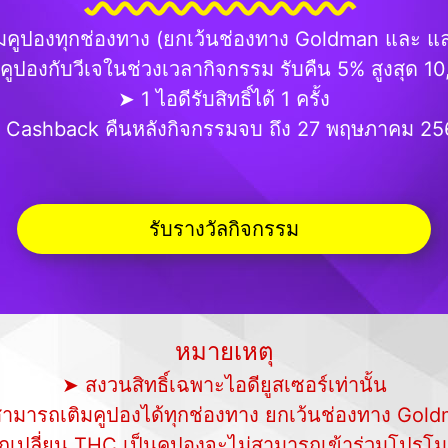
เติมคูปองทุกช่องทาง (ยกเว้นช่องทาง Goldman และ แ
คูปองกับวีเจในช่วงเวลากิจกรรม รับคืน 5% สูงสุด 1
➤ 1 ไอดีรับสิทธิ์ได้ 1 ครั้ง
 Cashback คืนหลังกิจกรรมจบ ถึง 27 พฤษภาคม 25
รับรางวัลกิจกรรม
หมายเหตุ
➤ สงวนสิทธิ์เฉพาะไอดียูสเซอร์เท่านั้น
ามารถเติมคูปองได้ทุกช่องทาง ยกเว้นช่องทาง Gol
เปลี่ยน THC เป็นคูปองจะไม่สามารถเข้าร่วมโปรโมชั่