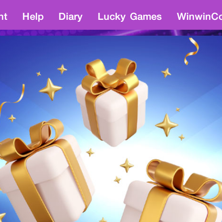
nt
Help
Diary
Lucky Games
WinwinCo