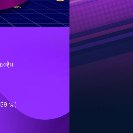
องลุ้น
59 น.)