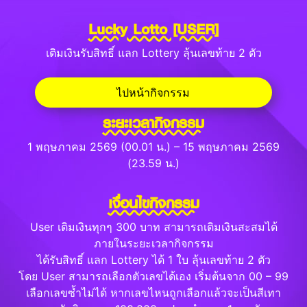
Lucky Lotto [USER]
เติมเงินรับสิทธิ์ แลก Lottery ลุ้นเลขท้าย 2 ตัว
ไปหน้ากิจกรรม
ระยะเวลากิจกรรม
1 พฤษภาคม 2569 (00.01 น.) – 15 พฤษภาคม 2569
(23.59 น.)
เงื่อนไขกิจกรรม
User เติมเงินทุกๆ 300 บาท สามารถเติมเงินสะสมได้
ภายในระยะเวลากิจกรรม
ได้รับสิทธิ์ แลก Lottery ได้ 1 ใบ ลุ้นเลขท้าย 2 ตัว
โดย User สามารถเลือกตัวเลขได้เอง เริ่มต้นจาก 00 – 99
เลือกเลขซ้ำไม่ได้ หากเลขไหนถูกเลือกแล้วจะเป็นสีเทา