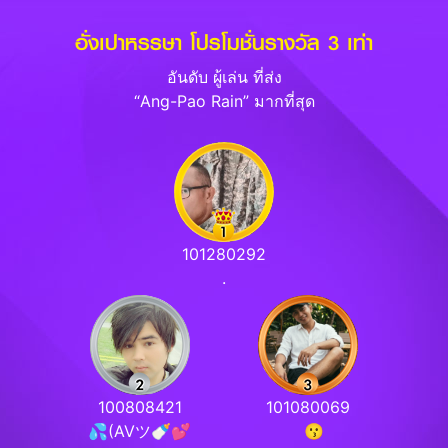
อั่งเปาหรรษา โปรโมชั่นรางวัล 3 เท่า
อันดับ ผู้เล่น ที่ส่ง
“Ang-Pao Rain” มากที่สุด
101280292
.
100808421
101080069
💦(AVツ🍼💕
⠀😗