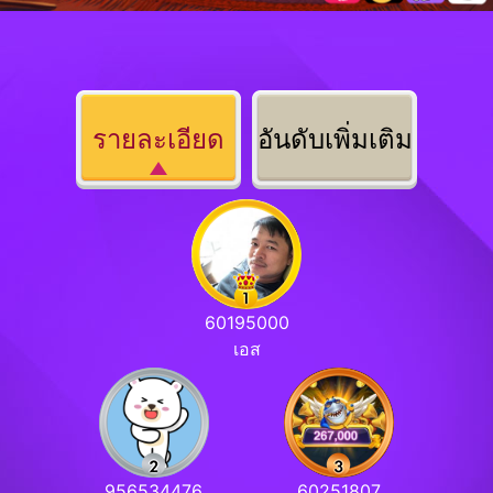
รายละเอียด
อันดับเพิ่มเติม
60195000
เอส
956534476
60251807